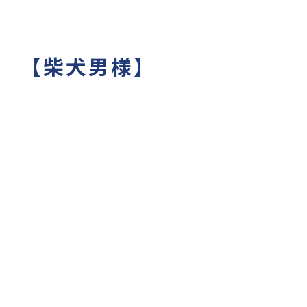
稿 【柴犬男様】