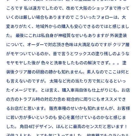
ころです 私は遠方でしたので、改めて大阪のショップまで持って
いくのは厳しい場合もありますので こういったフォローは、大
変ありがたく、地域外からの購入も安心できるのではと感じまし
た。 最後にこれは私自身が神経質なせいもありますが 外装塗装
について、オーダーで対応頂き色味は大満足なのですが クリア層
がモヤついているのか、昔で言うとワックスの塗り残しのような
モヤモヤした後が 色々と洗車をしたものの解決できず。。。 塗
装後クリア層の研磨の跡かも知れません。素人なのでここは何と
も言えないのですが。 太陽など光の当たり方で気になるといっ
たイメージです。 とは言え、購入車両自体も仕上がりにも、お店
の方のトラブル時の対応力含め 総合的に周りにもオススメでき
るお店だと思います。 販売車種のせいかも知れませんが、お客様
に若い方が多いというのも 安心を裏付けているのかなと感じま
した。 角目4灯デザイン、ほんとに最高のセンスだと思います！
子供２人とも、とても気に入ってました。 他車種でもクラシカル