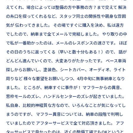
えてくれ、場合によっては整備の方や事務の方？まで交えて 解決
の糸口を探ってくれるなど、スタッフ同士の関係性や親身な雰囲
気が 伝わってきました。 その場ですぐに購入を決め、私は遠方
でしたので、納車まで全てメールで完結しました。 やり取りの中
で私が一番助かったのは、メールのレスポンスの速さです。 ほぼ
その日のうちに返ってくる（早いと数十分もある！）ので、 話が
どんどん進んでいくので、大変ありがたかったです。 ベース車両
探しからお願いし、塗装色、シートカバー、オーディオ、ライト
周りなど 様々な要望をお願いしつつ、4月中旬に無事納車となり
ました。 ところが、納車すぐに事件が！ マフラーからの異音、
窓枠モールのズレ、ハンドルセンターのズレが起きていました。
私自身、比較的神経質な方なので、いろんなことが気になってし
まうのですが、 マフラー異音については、納車の段階で判明し
ていましたので アフターサービスで全て対応頂きました。 アフ
ターサービスで良かったのは、近くの整備工場でもOKというと