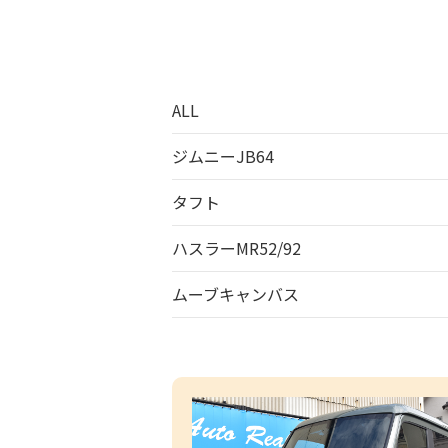
ALL
ジムニーJB64
タフト
ハスラーMR52/92
ムーブキャンバス