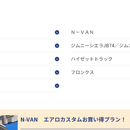
Ｎ－ＶＡＮ
ジムニーシエラJB74／ジム
ハイゼットトラック
フロンクス
N-VAN エアロカスタムお買い得プラン！